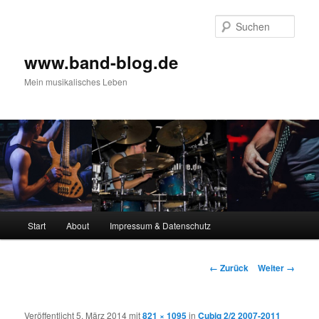
Zum
Inhalt
Such
wechseln
www.band-blog.de
Mein musikalisches Leben
Hauptmenü
Start
About
Impressum & Datenschutz
Bilder-
← Zurück
Weiter →
Navigation
Veröffentlicht
5. März 2014
mit
821 × 1095
in
Cubiq 2/2 2007-2011