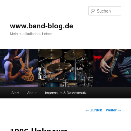
Zum
Inhalt
Such
wechseln
www.band-blog.de
Mein musikalisches Leben
Hauptmenü
Start
About
Impressum & Datenschutz
Beitrags-
←
Zurück
Weiter
→
Navigation