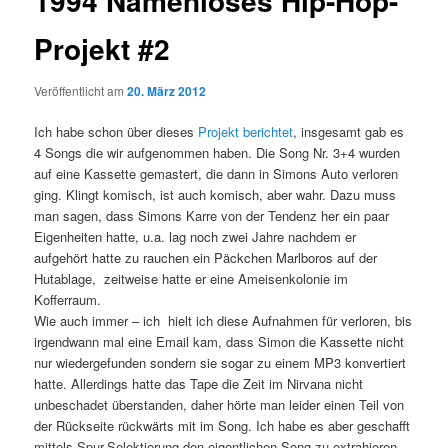
1994 Namenloses Hip-Hop-
Projekt #2
Veröffentlicht am
20. März 2012
Ich habe schon über dieses
Projekt berichtet
, insgesamt gab es
4 Songs die wir aufgenommen haben. Die Song Nr. 3+4 wurden
auf eine Kassette gemastert, die dann in Simons Auto verloren
ging. Klingt komisch, ist auch komisch, aber wahr. Dazu muss
man sagen, dass Simons Karre von der Tendenz her ein paar
Eigenheiten hatte, u.a. lag noch zwei Jahre nachdem er
aufgehört hatte zu rauchen ein Päckchen Marlboros auf der
Hutablage, zeitweise hatte er eine Ameisenkolonie im
Kofferraum.
Wie auch immer – ich hielt ich diese Aufnahmen für verloren, bis
irgendwann mal eine Email kam, dass Simon die Kassette nicht
nur wiedergefunden sondern sie sogar zu einem MP3 konvertiert
hatte. Allerdings hatte das Tape die Zeit im Nirvana nicht
unbeschadet überstanden, daher hörte man leider einen Teil von
der Rückseite rückwärts mit im Song. Ich habe es aber geschafft
mittels Spur-Selektierung den eigentlichen Song zu extrahieren,