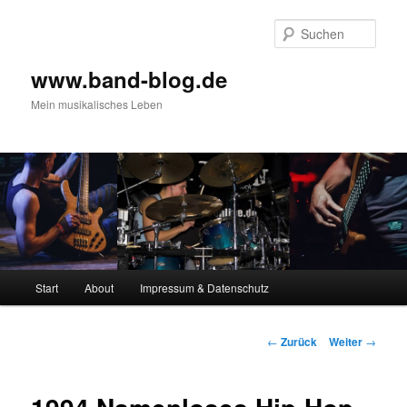
Zum
Inhalt
Such
wechseln
www.band-blog.de
Mein musikalisches Leben
Hauptmenü
Start
About
Impressum & Datenschutz
Beitrags-
←
Zurück
Weiter
→
Navigation