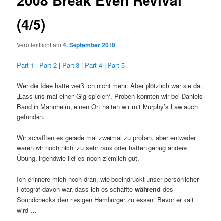
2008 Break Even Revival
(4/5)
Veröffentlicht am
4. September 2019
Part 1
|
Part 2
|
Part 3
|
Part 4
|
Part 5
Wer die Idee hatte weiß ich nicht mehr. Aber plötzlich war sie da.
„Lass uns mal einen Gig spielen“. Proben konnten wir bei Daniels
Band in Mannheim, einen Ort hatten wir mit Murphy’s Law auch
gefunden.
Wir schafften es gerade mal zweimal zu proben, aber entweder
waren wir noch nicht zu sehr raus oder hatten genug andere
Übung, irgendwie lief es noch ziemlich gut.
Ich erinnere mich noch dran, wie beeindruckt unser persönlicher
Fotograf davon war, dass ich es schaffte
während
des
Soundchecks den riesigen Hamburger zu essen. Bevor er kalt
wird …