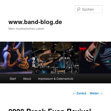
Zum
Inhalt
Such
wechseln
www.band-blog.de
Mein musikalisches Leben
Hauptmenü
Start
About
Impressum & Datenschutz
Beitrags-
←
Zurück
Weiter
→
Navigation