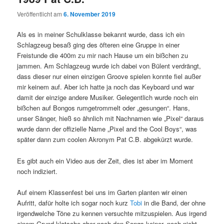
Veröffentlicht am
6. November 2019
Als es in meiner Schulklasse bekannt wurde, dass ich ein
Schlagzeug besaß ging des öfteren eine Gruppe in einer
Freistunde die 400m zu mir nach Hause um ein bißchen zu
jammen. Am Schlagzeug wurde ich dabei von Bülent verdrängt,
dass dieser nur einen einzigen Groove spielen konnte fiel außer
mir keinem auf. Aber ich hatte ja noch das Keyboard und war
damit der einzige andere Musiker. Gelegentlich wurde noch ein
bißchen auf Bongos rumgetrommelt oder „gesungen“. Hans,
unser Sänger, hieß so ähnlich mit Nachnamen wie „Pixel“ daraus
wurde dann der offizielle Name „Pixel and the Cool Boys“, was
später dann zum coolen Akronym Pat C.B. abgekürzt wurde.
Es gibt auch ein Video aus der Zeit, dies ist aber im Moment
noch indiziert.
Auf einem Klassenfest bei uns im Garten planten wir einen
Aufritt, dafür holte ich sogar noch kurz
Tobi
in die Band, der ohne
irgendwelche Töne zu kennen versuchte mitzuspielen. Aus irgend
einem Grund klatsche aber nach den Songs keiner, noch nicht