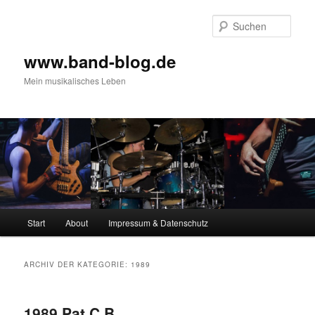
Zum
Zum
Inhalt
sekundären
Such
wechseln
Inhalt
wechseln
www.band-blog.de
Mein musikalisches Leben
Hauptmenü
Start
About
Impressum & Datenschutz
ARCHIV DER KATEGORIE:
1989
1989 Pat C.B.