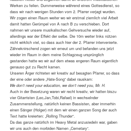
Werken zu feilen. Dummerweise während eines Gottesdienst, so
dass wir nach wenigen Stunden vom 2. Pfarrer verjagt wurden.
Wir zogen einen Raum weiter wo wir erstmal ziemlich viel Arbeit
damit hatten Gerümpel von A nach B zu verschieben. Dort
nahmen wir unsere musikalischen Gehversuche wieder auf,
allerdings war der Effekt der selbe. Die 10m weiter links nützen
nicht wirklich viel, so dass auch hier der 2. Pfarrer intervenierte.
Zähneknirschend zogen wir erneut um und befanden uns jetzt
wieder im Raum in dem meine Schlagzeug ursprünglich
gestanden hatte wo wir auf dem etwas engeren Raum eigentlich
genauso gut zu Recht kamen.
Unseren Ärger richteten wir kreativ auf besagten Pfarrer, so dass
der eine oder andere „Hate-Song“ dabei rauskam:
We don’t need your education, we don’t need you, Mr. H.
Auch in der Besetzung waren wir recht kreativ, wir hatten biszu
vier Gitarristen (Leo,Jan,Tobi,Rafael) in wechselnder
Zusammenstellung, natürlich keinen Bassisten, aber immerhin
einen Sänger (Holger) mit dem wir einen ganzen Song der auch
Text hatte kreierten: „Rolling Thunder“.
Da das ganze natürlich im Heavy Metal anzusiedeln war, gaben
wir uns auch den morbiden Namen „Cemetary“.