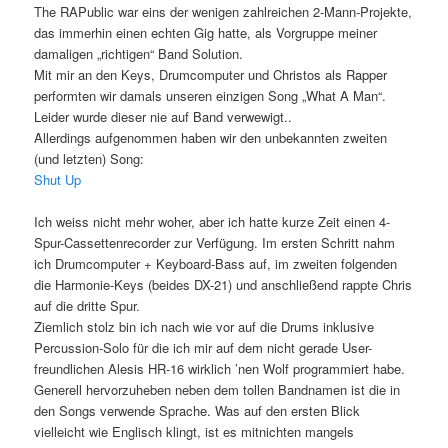
The RAPublic war eins der wenigen zahlreichen 2-Mann-Projekte,
das immerhin einen echten Gig hatte, als Vorgruppe meiner
damaligen „richtigen“ Band Solution.
Mit mir an den Keys, Drumcomputer und Christos als Rapper
performten wir damals unseren einzigen Song „What A Man“.
Leider wurde dieser nie auf Band verwewigt..
Allerdings aufgenommen haben wir den unbekannten zweiten
(und letzten) Song:
Shut Up
Ich weiss nicht mehr woher, aber ich hatte kurze Zeit einen 4-
Spur-Cassettenrecorder zur Verfügung. Im ersten Schritt nahm
ich Drumcomputer + Keyboard-Bass auf, im zweiten folgenden
die Harmonie-Keys (beides DX-21) und anschließend rappte Chris
auf die dritte Spur.
Ziemlich stolz bin ich nach wie vor auf die Drums inklusive
Percussion-Solo für die ich mir auf dem nicht gerade User-
freundlichen Alesis HR-16 wirklich ’nen Wolf programmiert habe.
Generell hervorzuheben neben dem tollen Bandnamen ist die in
den Songs verwende Sprache. Was auf den ersten Blick
vielleicht wie Englisch klingt, ist es mitnichten mangels